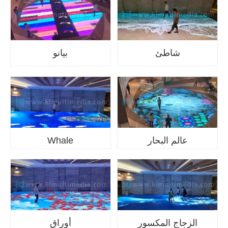
شاطئ
بيانو
عالم البحار
Whale
الزجاج المكسور
أوراق