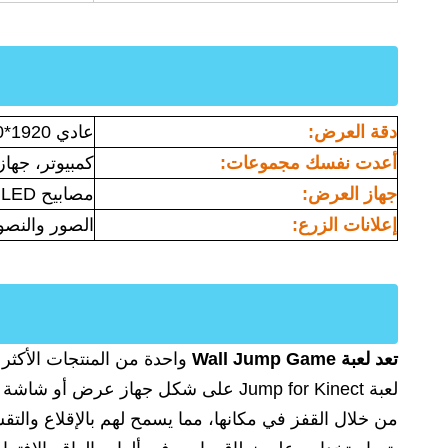
دقة العرض:
عادي 1920*1080(HD)
أعدت نفسك مجموعات:
كمبيوتر، جهاز عرض، NECT2.0
جهاز العرض:
مصابيح LED أو أجهزة العرض أو شاشات LCD
إعلانات الزرع:
الصور والنصو
تعد لعبة Wall Jump Game
واحدة من المنتجات الأكثر 
من خلال القفز في مكانها، مما يسمح لهم بالإقلاع والتق