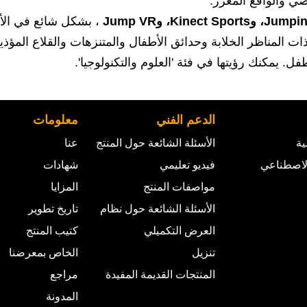
ي والواقع المعزز.
، بشكل شائع في الأ
ت المناظر الخلابة وحدائق الأطفال والمتنزهات والقلاع المؤذي
ل. يمكنك رؤيتها في فئة 'العلوم والتكنولوجيا'.
الدعم الفني
معلومات
ية
الأسئلة الشائعة حول المنتج
عنا
الاصطناعي
فيديو تعليمي
شهادات
مواصفات المنتج
المزايا
الأسئلة الشائعة حول نظام
تاريخ تطوير
العرض التكميلي
كتيب المنتج
تنزيل
الخاص بمعرضنا
المنتجات القديمة المفيدة
مراجع
المدونة