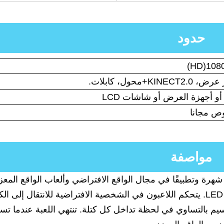
حدود
KI+محول، كابلات.
ص مجانا
مواصفة
شهرة وتطبيقًا في مجال الواقع الافتراضي وألعاب الواقع المعز
لعبة Jump for Kinect على شكل جهاز عرض أو شاشة LED. يتحكم اللاعبون في الشخصية الافتراضية للانتقال إل
سيم بالتساوي في لحظة تداخل كل كتلة. تنتهي اللعبة عندما تسق