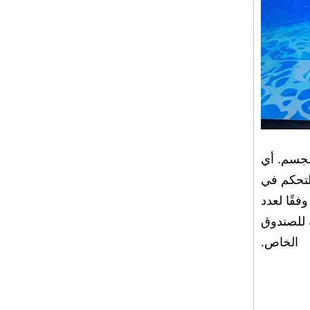
لجسم. أي
لتحكم في
قًا لعدد
ة للصندوق
الخاص.