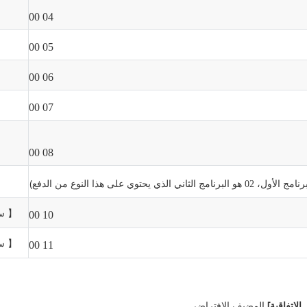
04 00
05 00
06 00
07 00
08 00
برنامج الأول،
هو البرنامج الثاني الذي يحتوي على هذا النوع من
الدفع)
02
【
س
10 00
【
س
11 00
الاتفاقية]
المضيف الافتراضي