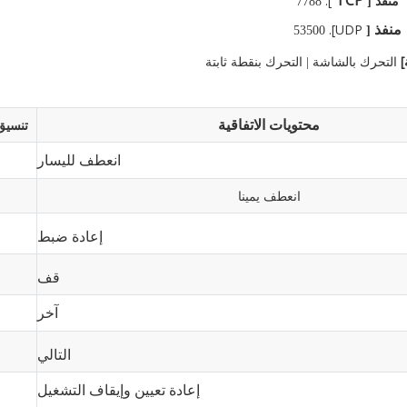
TCP
منفذ
].
7788
[
UDP].
منفذ
53500
[
]
التحرك بالشاشة
التحرك بنقطة ثابتة
|
محتويات الاتفاقية
تنسيق
انعطف لليسار
انعطف يمينا
إعادة ضبط
قف
آخر
التالي
إعادة تعيين وإيقاف التشغيل