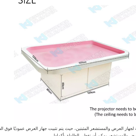
Sandtable Interactiv، والمعاينة الشاملة لجهاز العرض والمستشعر المثبتين، حيث يتم تثبيت جهاز العرض عموديًا فو
لعرض والمستشعر يمكن أن تغطي الطاولة بأكملها.