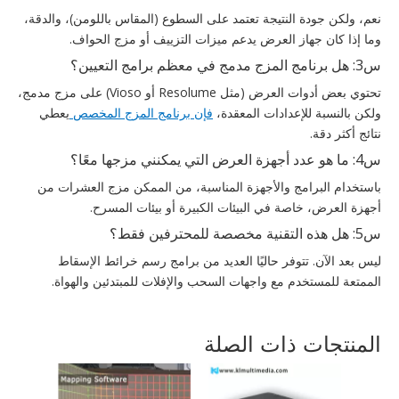
نعم، ولكن جودة النتيجة تعتمد على السطوع (المقاس باللومن)، والدقة،
وما إذا كان جهاز العرض يدعم ميزات التزييف أو مزج الحواف.
س3: هل برنامج المزج مدمج في معظم برامج التعيين؟
تحتوي بعض أدوات العرض (مثل Resolume أو Vioso) على مزج مدمج،
ولكن بالنسبة للإعدادات المعقدة،
فإن برنامج المزج المخصص
يعطي
نتائج أكثر دقة.
س4: ما هو عدد أجهزة العرض التي يمكنني مزجها معًا؟
باستخدام البرامج والأجهزة المناسبة، من الممكن مزج العشرات من
أجهزة العرض، خاصة في البيئات الكبيرة أو بيئات المسرح.
س5: هل هذه التقنية مخصصة للمحترفين فقط؟
ليس بعد الآن. تتوفر حاليًا العديد من برامج رسم خرائط الإسقاط
الممتعة للمستخدم مع واجهات السحب والإفلات للمبتدئين والهواة.
المنتجات ذات الصلة