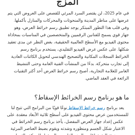
المزج
في عام 2025، لن يقتصر السرد المرئي للقصص على العروض التي يتم
عرضها على مناظر المدينة والمنحوتات والمحركات والمنازل بأكملها.
وفي قلب هذا التطور المبتكر يوجد تطبيق رسم خرائط العرض، وهو
جهاز قوي يسمح للفنانين الرقميين والمتخصصين في المناسبات بمحاذاة
محتوى الفيديو مع الأسطح العالمية الحقيقية، بغض النظر عن مدى تعقيد
شكلها. على عكس عرض الفيديو التقليدي، يستخدم برنامج رسم
الخرائط السجلات المكانية والتصحيح الهندسي لتحويل الكائنات العادية
إلى تجارب متحركة. بدءًا من المنشآت الفنية العامة وحتى التنشيط
الغامر للعلامة التجارية، أصبح رسم خرائط العرض أحد أكثر التقنيات
الرائعة في العقد الماضي.
ما هو برنامج رسم الخرائط الإسقاط؟
يعد برنامج
رسم خرائط الإسقاط
نوعًا قويًا من البرامج التي تتيح لنا
للمستخدمين عرض محتوى الفيديو على أسطح ثلاثية الأبعاد معقدة. على
عكس إعداد جهاز العرض المفضل، يأخذ برنامج رسم الخرائط في
الاعتبار شكل الجسم ومنظوره وشدته ويقوم بضبط العناصر المرئية