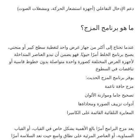
دعم الإدخال التفاعلي (أجهزة استشعار الحركة، ومشغلات الصوت)
ما هو برنامج المزج؟
عندما تحتاج إلى أكثر من جهاز عرض واحد لتغطية سطح كبير أو منحني،
يصبح برنامج الخلط أمرًا حيويًا. فهو يضمن أن تبدو العناصر المتداخلة
لأجهزة العرض المختلفة كصورة واحدة متواصلة بدون خطوط قاسية أو
تناقضات في السطوع.
يوفر برنامج المزج الحديث:
مزج حافة ناعمة
تصحيح جاما وموازنة الألوان
أدوات تزييف الصورة ومحاذاةها
المعايرة التلقائية القائمة على الكاميرا
يعد مزج البرامج أمرًا بالغ الأهمية بشكل خاص في القباب، أو القباب
السماوية، أو العناصر المرئية على نطاق واسع حيث تعد السلاسة أمرًا