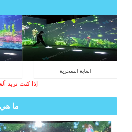
الغابة السحرية
إذا كنت تريد ألع
ما هي 