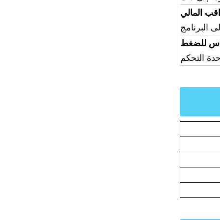
اقب المالي
ى البرنامج
اس للضغط
دة التحكم