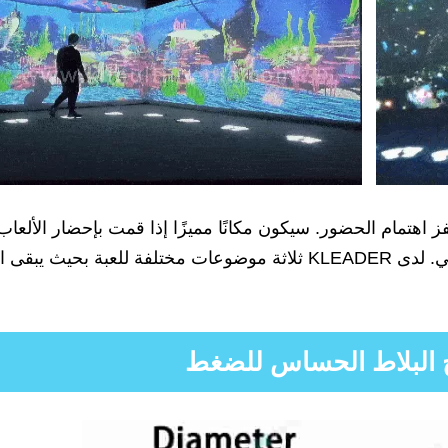
هتمام الحضور. سيكون مكانًا مميزًا إذا قمت بإحضار الألعاب 
الخفيفة إلى ملعب ترفيهي داخلي أو منطقة جذب سياحي. لدى KLEADER ثلاثة موضوعات مختلفة للعبة 
البلاط الحساس للضغط