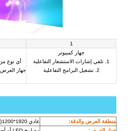
1
جهاز كمبيوتر
1. تلقي إشارات الاستشعار التفاعلية
أي نوع من
2. تشغيل البرامج التفاعلية
منطقة العرض والدقة:
عادي 1920*1200(HD)، 5*3 م أو أقل
جهاز العرض:
مصابيح LED أو أجهزة العرض أو شاشات LCD