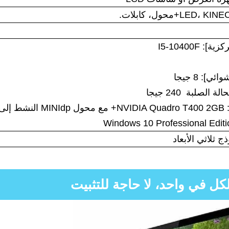
 I5-10400F
]: 8 جيجا
الصلبة 240 جيجا
HDMI
ج ثلاثي الأبعاد