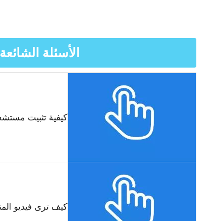
الأسئلة الشائعة
كيفية تثبيت مستشعر nectV2.0
كيف ترى فيديو الم