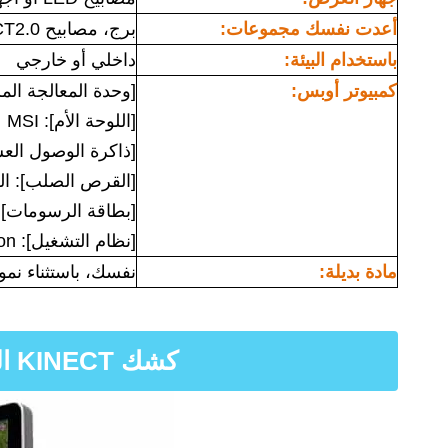
أعدت نفسك مجموعات:
برج، مصابيح LED، KINECT2.0+محول، كابلات.
باستخدام البيئة:
داخلي أو خارجي
كمبيوتر أوبس:
[وحدة المعالجة المركزية]:
[اللوحة الأم]: MSI
[ذاكرة الوصول العشوائي
[القرص الصلب]: الحالة 
[بطاقة الرسومات]: NVIDIA Quadro T400 2GB+ مع محول MINIdp النشط إلى  *1
[نظام التشغيل]: Windows 10 Professional Edition
مادة بديلة:
نفسك، باستثناء نموذ
كشك KINECT الكل في واحد، لا حاجة للتثبيت