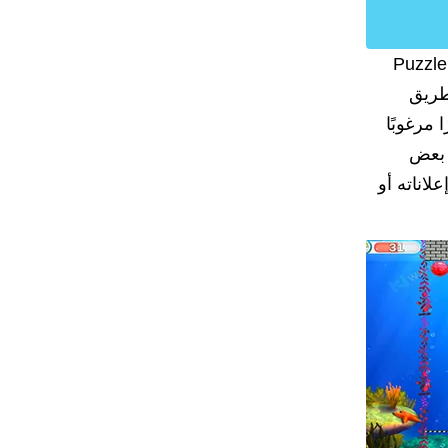
 في الوقت الحاضر، طورت KLEADER لعبة Puzzle Bobble
طريق
 أمرًا مرغوبًا
 بعض
لاناته أو