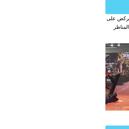
الركض على
لمناظر