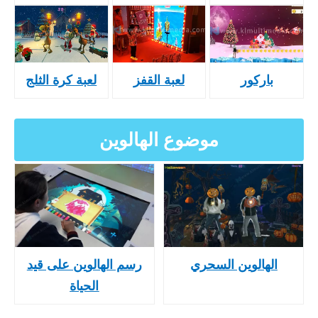
باركور
لعبة القفز
لعبة كرة الثلج
موضوع الهالوين
الهالوين السحري
رسم الهالوين على قيد
الحياة