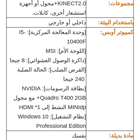
مجموعات:
KINECT2.0+محول أو أجهزة
استشعار أخرى، كابلات.
باستخدام البيئة:
داخلي أو خارجي
كمبيوتر أوبس:
[وحدة المعالجة المركزية]: I5-
10400F
[اللوحة الأم]: MSI
[ذاكرة الوصول العشوائي]: 8 جيجا
[القرص الصلب]: الحالة الصلبة
240 جيجا
[بطاقة الرسومات]: NVIDIA
Quadro T400 2GB+ مع محول
MINIdp النشط إلى HDMI *1
[نظام التشغيل]: Windows 10
Professional Edition
مادة بديلة:
نفسك