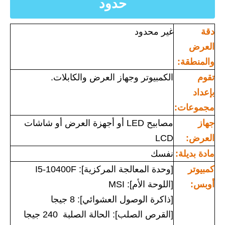
حدود
دقة
غير محدود
العرض
والمنطقة:
تقوم
الكمبيوتر وجهاز العرض والكابلات.
بإعداد
مجموعات:
جهاز
مصابيح LED أو أجهزة العرض أو شاشات
العرض:
LCD
مادة بديلة:
نفسك
كمبيوتر
[وحدة المعالجة المركزية]: I5-10400F
أوبس:
[اللوحة الأم]: MSI
[ذاكرة الوصول العشوائي]: 8 جيجا
[القرص الصلب]: الحالة الصلبة 240 جيجا